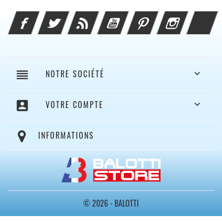
Facebook
Twitter
Rss
YouTube
Pinterest
Instagram
Li
reorder
NOTRE SOCIÉTÉ

account_box
VOTRE COMPTE

INFORMATIONS
© 2026 - BALOTTI