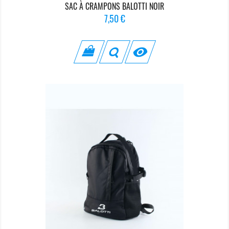
SAC À CRAMPONS BALOTTI NOIR
Prix
7,50 €
