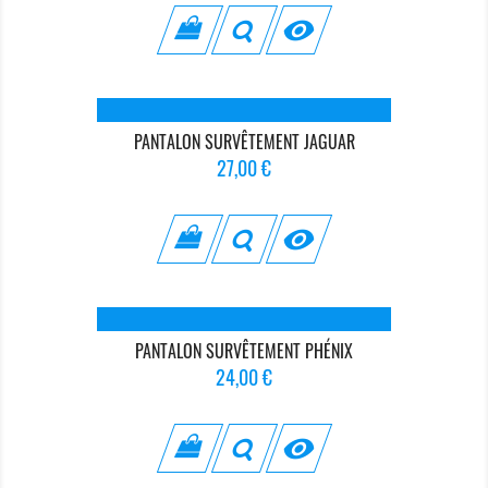
base

PANTALON SURVÊTEMENT JAGUAR
Prix
27,00 €

PANTALON SURVÊTEMENT PHÉNIX
Prix
24,00 €
