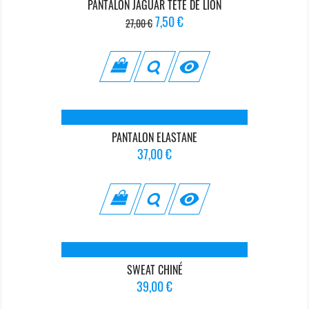
PANTALON JAGUAR TETE DE LION
Prix
Prix
7,50 €
27,00 €
de
base

PANTALON ELASTANE
Prix
37,00 €

SWEAT CHINÉ
Prix
39,00 €