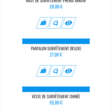
HAUT DE SURVÊTEMENT PHÉNIX ARROW
Prix
28,00 €

PANTALON SURVÊTEMENT DELUXE
Prix
27,00 €

VESTE DE SURVÊTEMENT CHINÉE
Prix
55,00 €