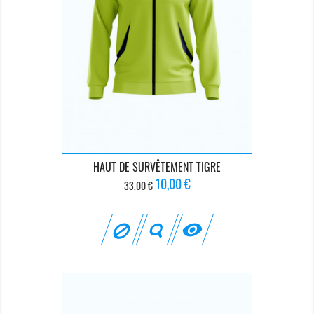
HAUT DE SURVÊTEMENT TIGRE
Prix
Prix
10,00 €
33,00 €
de
base
