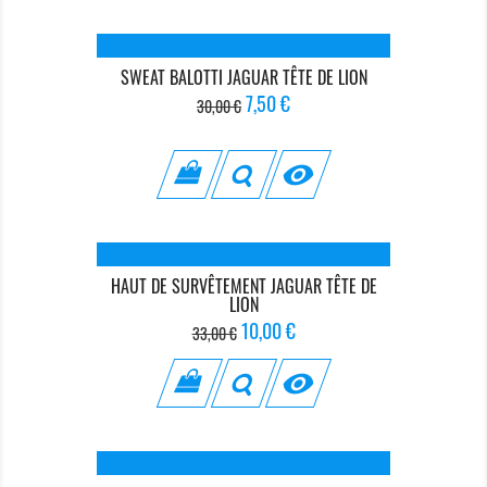
SWEAT BALOTTI JAGUAR TÊTE DE LION
Prix
Prix
7,50 €
30,00 €
de
base

HAUT DE SURVÊTEMENT JAGUAR TÊTE DE
LION
Prix
Prix
10,00 €
33,00 €
de
base
