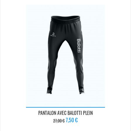
PANTALON AVEC BALOTTI PLEIN
Prix
Prix
7,50 €
27,00 €
de