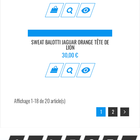

SWEAT BALOTTI JAGUAR ORANGE TÊTE DE
LION
Prix
30,00 €

Affichage 1-18 de 20 article(s)
1
2
Facebook
Twitter
Rss
YouTube
Pinterest
Instagram
Li