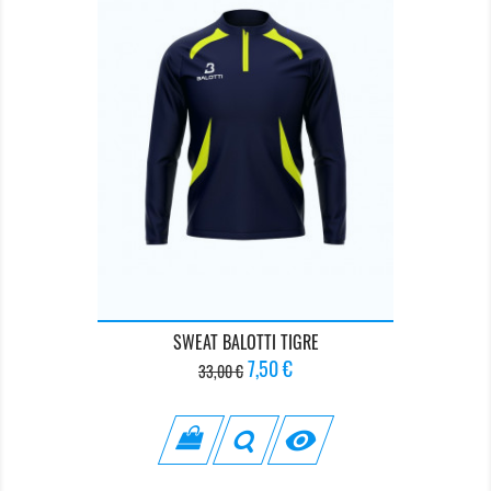
SWEAT BALOTTI TIGRE
Prix
Prix
7,50 €
33,00 €
de
base
