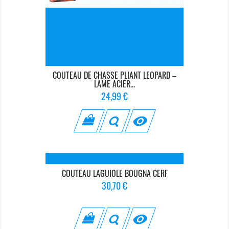
COUTEAU DE CHASSE PLIANT LEOPARD –
LAME ACIER...
Prix
24,99 €

COUTEAU LAGUIOLE BOUGNA CERF
Prix
30,70 €
