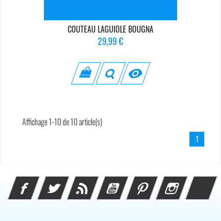
COUTEAU LAGUIOLE BOUGNA
Prix
29,99 €

Affichage 1-10 de 10 article(s)
1
Facebook
Twitter
Rss
YouTube
Pinterest
Instagram
Li