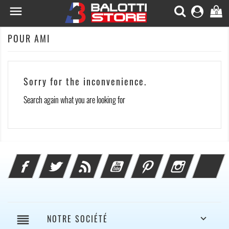

0
POUR AMI
Sorry for the inconvenience.
Search again what you are looking for
Facebook
Twitter
Rss
YouTube
Pinterest
Instagram
Li
reorder
NOTRE SOCIÉTÉ
