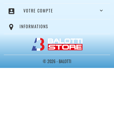
account_box
VOTRE COMPTE

INFORMATIONS
© 2026 - BALOTTI