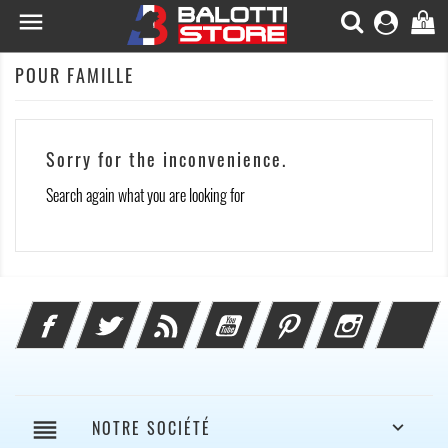

0
POUR FAMILLE
Sorry for the inconvenience.
Search again what you are looking for
Facebook
Twitter
Rss
YouTube
Pinterest
Instagram
Li
reorder
NOTRE SOCIÉTÉ
