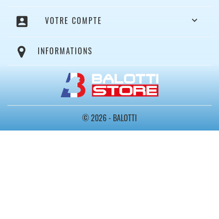
account_box
VOTRE COMPTE

INFORMATIONS
© 2026 - BALOTTI