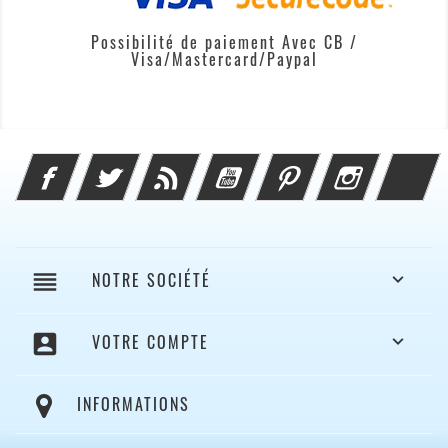
Possibilité de paiement Avec CB /
Visa/Mastercard/Paypal
Facebook
Twitter
Rss
YouTube
Pinterest
Instagram
Li
reorder
NOTRE SOCIÉTÉ

account_box
VOTRE COMPTE

INFORMATIONS