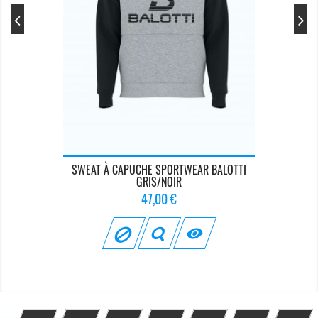
SWEAT À CAPUCHE SPORTWEAR BALOTTI
GRIS/NOIR
Prix
47,00 €

Facebook
Twitter
Rss
YouTube
Pinterest
Instagram
Li