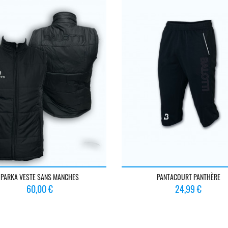
PARKA VESTE SANS MANCHES
PANTACOURT PANTHÈRE
Prix
Prix
60,00 €
24,99 €