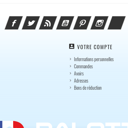
Facebook
Twitter
Rss
YouTube
Pinterest
Instagram
Li
account_box
VOTRE COMPTE
Informations personnelles
Commandes
Avoirs
Adresses
Bons de réduction